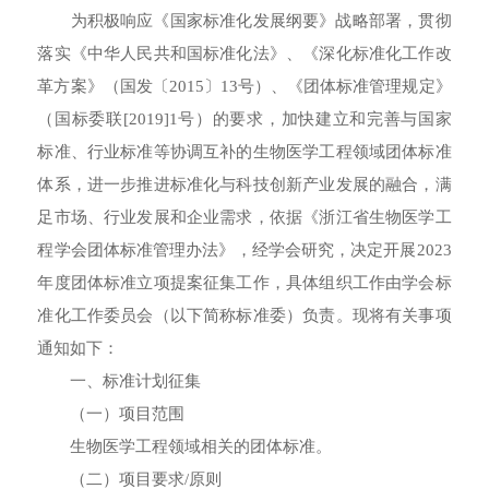
联系方式
入会申请
为积极响应《国家标准化发展纲要》战略部署，贯彻
单位会员
法规标准
落实《中华人民共和国标准化法》、《深化标准化工作改
个人会员
革方案》（国发〔2015〕13号）、《团体标准管理规定》
法律法规
清廉建设
（国标委联[2019]1号）的要求，加快建立和完善与国家
规范文件
标准、行业标准等协调互补的生物医学工程领域团体标准
党支部架构
会员登录
体系，进一步推进标准化与科技创新产业发展的融合，满
党员活动
足市场、行业发展和企业需求，依据《浙江省生物医学工
注册
程学会团体标准管理办法》，经学会研究，决定开展2023
理论学习
年度团体标准立项提案征集工作，具体组织工作由学会标
准化工作委员会（以下简称标准委）负责。现将有关事项
通知如下：
一、标准计划征集
（一）项目范围
生物医学工程领域相关的团体标准。
（二）项目要求/原则