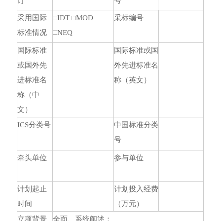
订
号
采用国际
□IDT □MOD
采标编号
标准情况
□NEQ
国际标准
国际标准或国
或国外先
外先进标准名
进标准名
称（英文）
称（中
文）
ICS分类号
中国标准分类
号
牵头单位
参与单位
计划起止
计划投入经费
时间
（万元）
立项背景
全面、系统阐述：