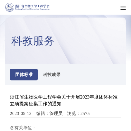
HOME
科教服务
走进学会
学会简介
新闻资讯
学会章程
新闻动态
团体标准
科技成果
科普园地
学会制度
机构动态
科教服务
理事会名单
浙江省生物医学工程学会关于开展2023年度团体标准
通知公告
立项提案征集工作的通知
团体标准
组织架构
会员服务
会议通知
2023-05-12 编辑：管理员 浏览：2575
科技成果
专业委员会（分会）
入会须知
会员风采
各有关单位：