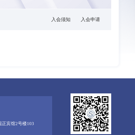
入会须知
入会申请
正宾馆2号楼103